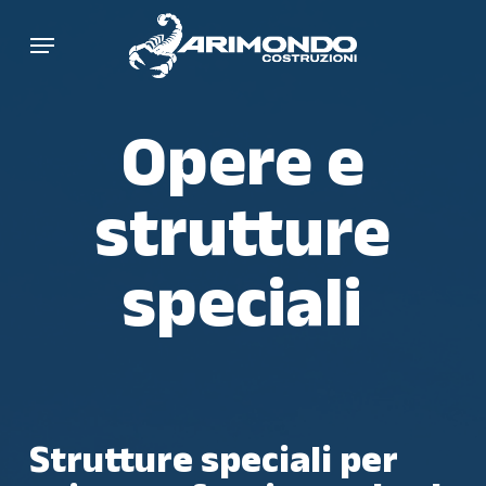
Skip
Menu
to
main
content
Opere e
strutture
speciali
Strutture speciali per