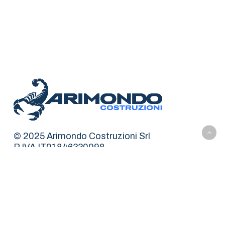
© 2025 Arimondo Costruzioni Srl
P.IVA IT01846330098
arimondocostruzionisrl@pec.it
info@arimondo.eu
Tel.
+39 018 203 80 61
Cell.
+39 380 26 96 110
Privacy Policy