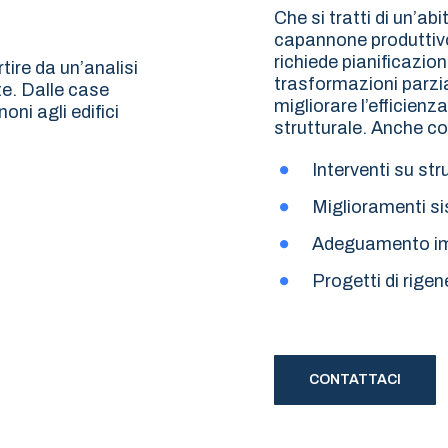
Che si tratti di un’abi
capannone produttivo
richiede pianificazio
rtire da un’analisi
trasformazioni parzial
te. Dalle case
migliorare l’efficienz
oni agli edifici
strutturale. Anche co
Interventi su str
Miglioramenti si
Adeguamento imp
Progetti di rige
CONTATTACI