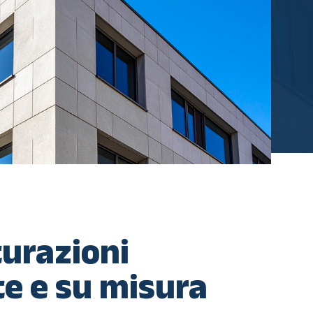
turazioni
e e su misura