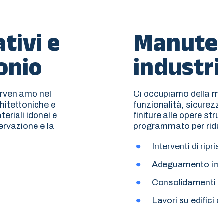
tivi e
Manutenz
onio
industri
terveniamo nel
Ci occupiamo della ma
chitettoniche e
funzionalità, sicurez
teriali idonei e
finiture alle opere s
ervazione e la
programmato per ridur
Interventi di ripr
Adeguamento imp
Consolidamenti e
Lavori su edifici