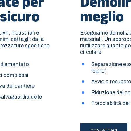
ate per
Demolir
sicuro
meglio
ili, industriali e
Eseguiamo demolizioni
nimi dettagli: dalla
materiali. Un approcc
attrezzature specifiche
riutilizzare quanto po
circolare.
o diamantato
Separazione e sel
legno)
zi complessi
Avvio a recuper
va del cantiere
Riduzione dei co
salvaguardia delle
Tracciabilità dei
CONTATTACI