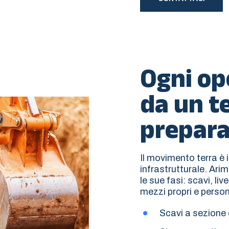
Ogni op
da un t
prepar
Il movimento terra è 
infrastrutturale. Arim
le sue fasi: scavi, l
mezzi propri e perso
Scavi a sezione 