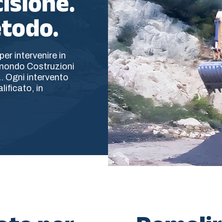
isione.
todo.
er intervenire in
imondo Costruzioni
. Ogni intervento
ificato, in