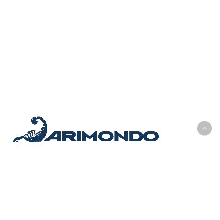
© 2025 Arimondo Costruzioni Srl
P.IVA IT01846330098
arimondocostruzionisrl@pec.it
info@arimondo.eu
Tel.
+39 018 203 80 61